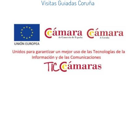
Visitas Guiadas Coruña
659 26 96 15
viveacostadamorte@gmail.com
Travesía Muiño do Vento - Camariñas
Copyright © 2026, Vive A Costa Da Morte. Todos Los Derechos Reservados..