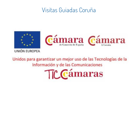
Visitas Guiadas Coruña
659 26 96 15
viveacostadamorte@gmail.com
Travesía Muiño do Vento - Camariñas
Copyright © 2026, Vive A Costa Da Morte. Todos Los Derechos Reservados..