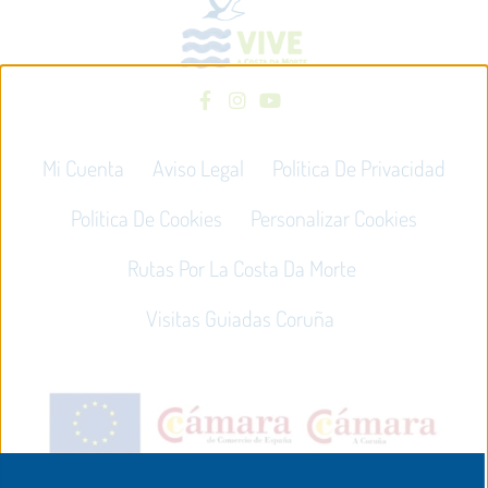
Mi Cuenta
Aviso Legal
Política De Privacidad
Política De Cookies
Personalizar Cookies
Rutas Por La Costa Da Morte
Visitas Guiadas Coruña