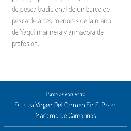
de pesca tradicional de un barco de
pesca de artes menores de la mano
de Yaqui marinera y armadora de
profesión.
Punto de encuentro
Estatua Virgen Del Carmen En El Paseo
Marítimo De Camariñas