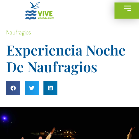
Naufragios
Experiencia Noche
De Naufragios