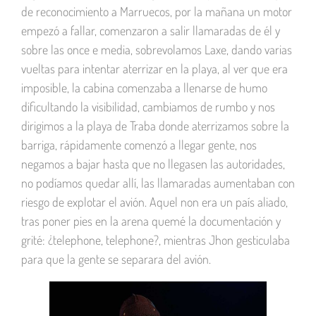
de reconocimiento a Marruecos, por la mañana un motor
empezó a fallar, comenzaron a salir llamaradas de él y
sobre las once e media, sobrevolamos Laxe, dando varias
vueltas para intentar aterrizar en la playa, al ver que era
imposible, la cabina comenzaba a llenarse de humo
dificultando la visibilidad, cambiamos de rumbo y nos
dirigimos a la playa de Traba donde aterrizamos sobre la
barriga, rápidamente comenzó a llegar gente, nos
negamos a bajar hasta que no llegasen las autoridades,
no podíamos quedar allí, las llamaradas aumentaban con
riesgo de explotar el avión. Aquel non era un país aliado,
tras poner pies en la arena quemé la documentación y
grité: ¿telephone, telephone?, mientras Jhon gesticulaba
para que la gente se separara del avión.