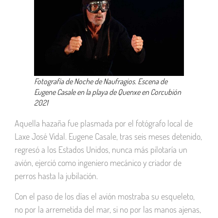
Fotografía de Noche de Naufragios. Escena de
Eugene Casale en la playa de Quenxe en Corcubión
2021
Aquella hazaña fue plasmada por el fotógrafo local de
Laxe José Vidal. Eugene Casale, tras seis meses detenido,
regresó a los Estados Unidos, nunca más pilotaría un
avión, ejerció como ingeniero mecánico y criador de
perros hasta la jubilación.
Con el paso de los días el avión mostraba su esqueleto,
no por la arremetida del mar, si no por las manos ajenas,